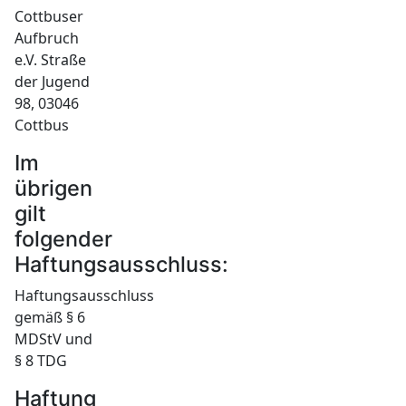
Cottbuser
Aufbruch
e.V. Straße
der Jugend
98, 03046
Cottbus
Im
übrigen
gilt
folgender
Haftungsausschluss:
Haftungsausschluss
gemäß § 6
MDStV und
§ 8 TDG
Haftung